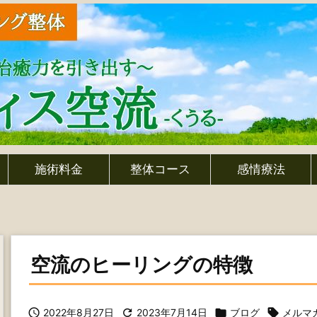
施術料金
整体コース
感情療法
空流のヒーリングの特徴

2022年8月27日

2023年7月14日

ブログ

メルマ