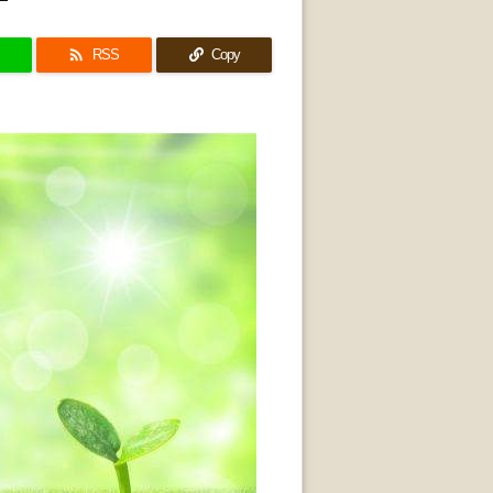

RSS
Copy