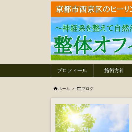
プロフィール
施術方針

ホーム
>

ブログ