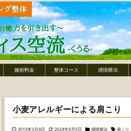
施術料金
整体コース
感情療法
小麦アレルギーによる肩こり

2013年3月4日

2024年9月5日

感情療法

肩こり