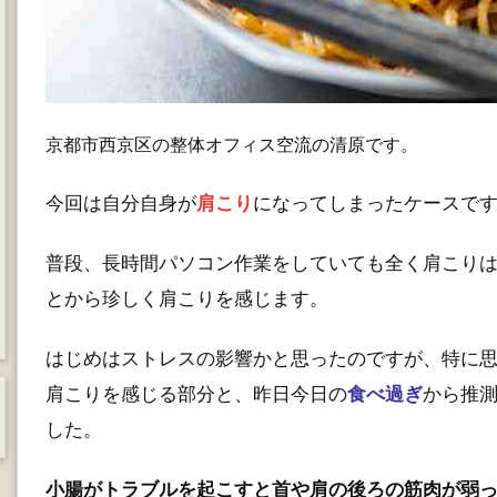
京都市西京区の整体オフィス空流の清原です。
今回は自分自身が
肩こり
になってしまったケースです(
普段、長時間パソコン作業をしていても全く肩こり
とから珍しく肩こりを感じます。
はじめはストレスの影響かと思ったのですが、特に
肩こりを感じる部分と、昨日今日の
食べ過ぎ
から推
した。
小腸がトラブルを起こすと首や肩の後ろの筋肉が弱