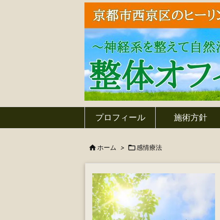
プロフィール
施術方針

ホーム
>

感情療法