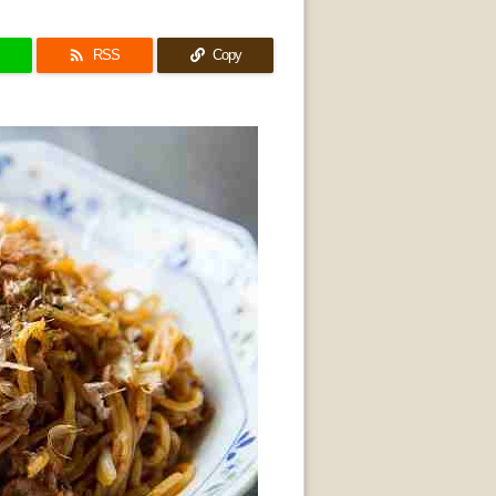

RSS
Copy