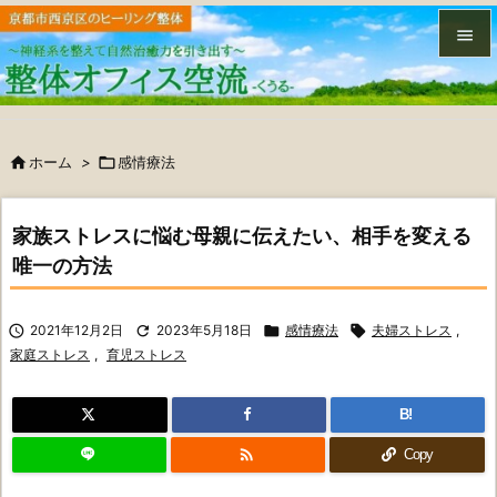


メニュ


ホーム
>

感情療法
サイド

前へ
家族ストレスに悩む母親に伝えたい、相手を変える

唯一の方法
次へ


2021年12月2日

2023年5月18日

感情療法

夫婦ストレス
,
検索
家庭ストレス
,
育児ストレス
B!

Copy