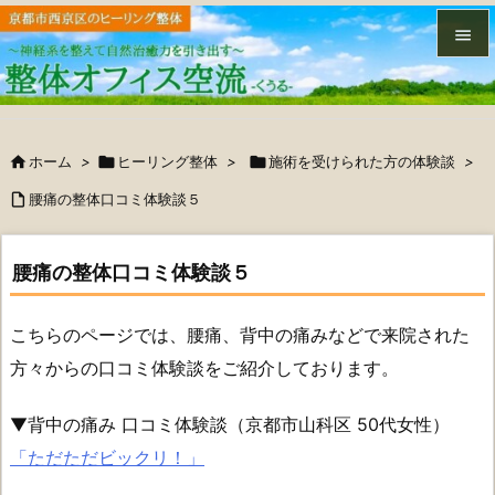


メニュ


ホーム
>

ヒーリング整体
>

施術を受けられた方の体験談
>
サイド


腰痛の整体口コミ体験談５
前へ

腰痛の整体口コミ体験談５
次へ

こちらのページでは、腰痛、背中の痛みなどで来院された
検索
方々からの口コミ体験談をご紹介しております。
▼背中の痛み 口コミ体験談（京都市山科区 50代女性）
「ただただビックリ！」