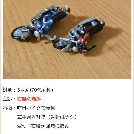
対象：Sさん(70代女性)
主訴：
右腰の痛み
特徴：昨日バイクで転倒
左半身を打撲（骨折はナシ）
翌朝→右腰が強烈に痛み