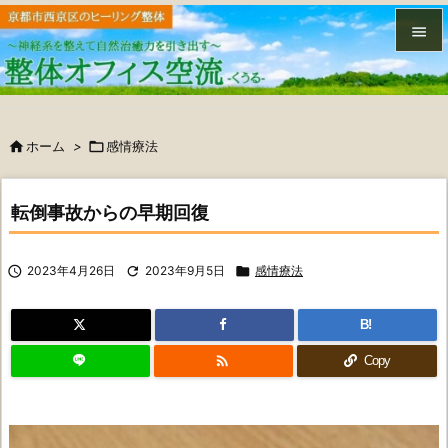


メニュ


ホーム
>

感情療法
サイド

前へ
転倒事故からの早期回復

次へ

2023年4月26日

2023年9月5日

感情療法

検索
B!

Copy