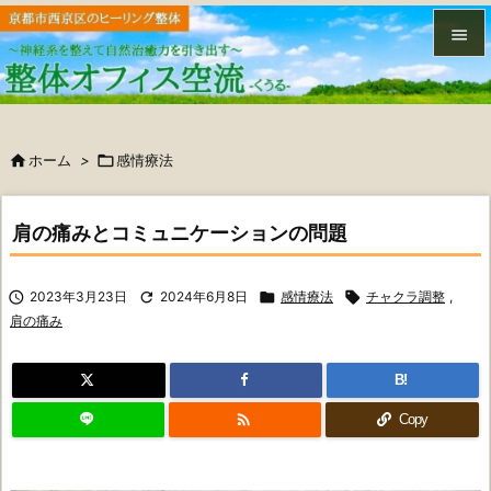


メニュ


ホーム
>

感情療法
サイド

前へ
肩の痛みとコミュニケーションの問題

次へ

2023年3月23日

2024年6月8日

感情療法

チャクラ調整
,

肩の痛み
検索
B!

Copy