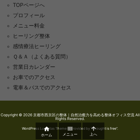
TOPページへ
プロフィール
メニュー料金
ヒーリング整体
感情療法ヒーリング
Ｑ＆Ａ（よくある質問）
営業日カレンダー
お車でのアクセス
電車＆バスでのアクセス
Copyright ©
2026
京都市西京区の整体｜自然治癒力を高める整体オフィス空流
All
Rights Reserved.



WordPress Luxeritas Theme is provided by "
Thought is free
".
メニュー
上へ
ホーム