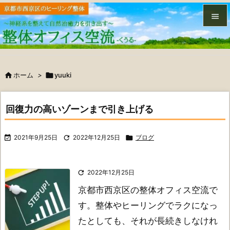


メニュ


ホーム
>

yuuki
サイド

前へ
回復力の高いゾーンまで引き上げる

次へ

2021年9月25日

2022年12月25日

ブログ

検索

2022年12月25日
京都市西京区の整体オフィス空流で
す。
整体やヒーリングでラクになっ
たとしても、それが長続きしなけれ