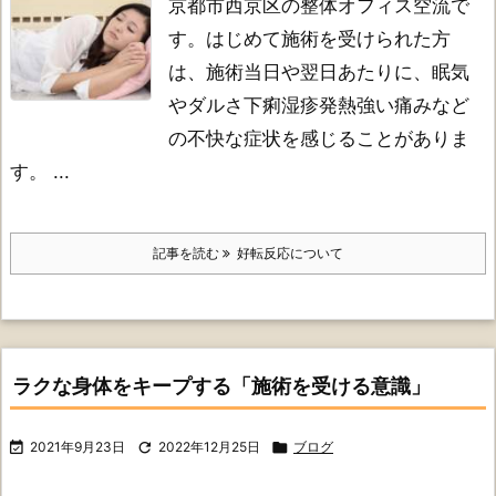
京都市西京区の整体オフィス空流で
す。
はじめて施術を受けられた方
は、施術当日や翌日あたりに、
眠気
やダルさ
下痢
湿疹
発熱
強い痛み
など
の不快な症状を感じることがありま
す。 ...
記事を読む
好転反応について
ラクな身体をキープする「施術を受ける意識」

2021年9月23日

2022年12月25日

ブログ