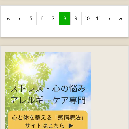
«
‹
5
6
7
8
9
10
11
›
»