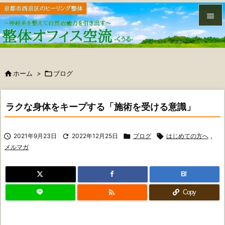


メニュ


ホーム
>

ブログ
サイド

前へ
ラクな身体をキープする「施術を受ける意識」

次へ

2021年9月23日

2022年12月25日

ブログ

はじめての方へ
,

メルマガ
検索
B!

Copy