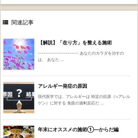

関連記事
【解説】「在り方」を整える施術
---------------------- あなたのカラダを治すの
は、 あなた ...
アレルギー発症の原因
現代医学では、アレルギーは 特定の抗原（≒アレル
ゲン）に対する 免疫の過剰反応だ ...
年末にオススメの施術①―からだ編