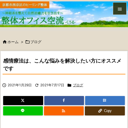


メニュ


ホーム
>

ブログ
サイド

前へ
感情療法は、こんな悩みを解決したい方にオススメ

です
次へ


2021年1月29日

2021年7月17日

ブログ
検索
B!

Copy