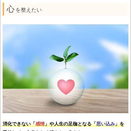
心
を整えたい
消化できない「
感情
」や人生の足枷となる「
思い込み
」を