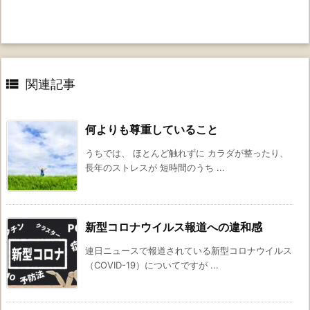

関連記事
何よりも尊重していること
うちでは、 ほとんど触れずに カラダが整ったり、
長年のストレスが 短時間のうち ...
新型コロナウイルス報道への違和感
連日ニュースで報道されている新型コロナウイルス
（COVID-19）についてですが ...