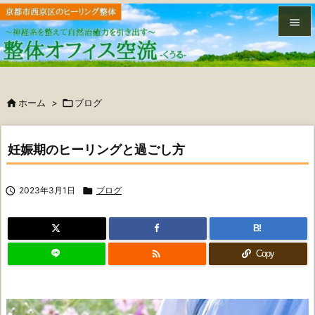


メニュ


ホーム
>

ブログ
サイド

前へ
妊娠期のヒーリングと過ごし方

次へ

2023年3月1日

ブログ

検索
B!

Copy