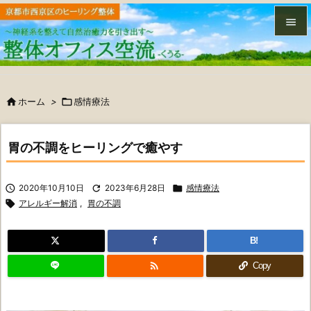


メニュ


ホーム
>

感情療法
サイド

前へ
胃の不調をヒーリングで癒やす

次へ

2020年10月10日

2023年6月28日

感情療法


アレルギー解消
,
胃の不調
検索
B!

Copy