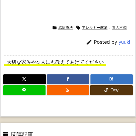

感情療法

アレルギー解消
,
胃の不調

Posted by
yuuki
大切な家族や友人にも教えてあげてください
B!

Copy

関連記事